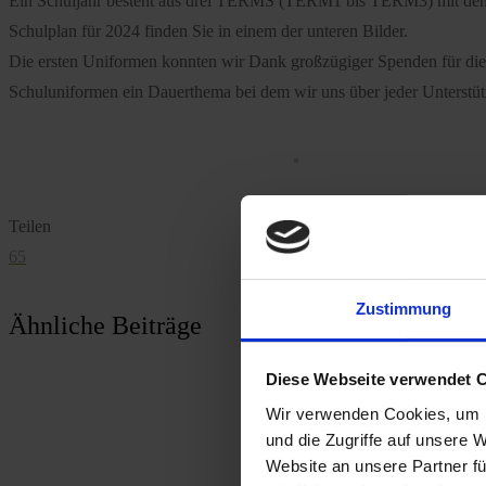
Ein Schuljahr besteht aus drei TERMS (TERM1 bis TERM3) mit den j
Schulplan für 2024 finden Sie in einem der unteren Bilder.
Die ersten Uniformen konnten wir Dank großzügiger Spenden für die K
Schuluniformen ein Dauerthema bei dem wir uns über jeder Unterstütz
Teilen
65
Zustimmung
Ähnliche Beiträge
Diese Webseite verwendet 
Wir verwenden Cookies, um I
und die Zugriffe auf unsere 
Website an unsere Partner fü