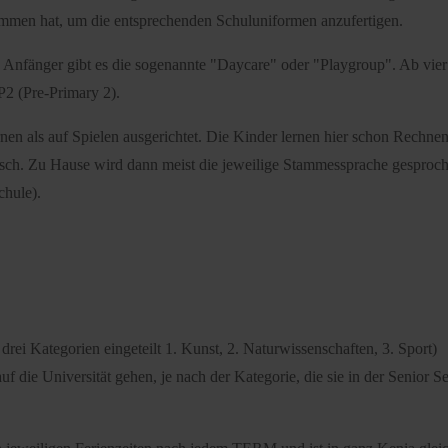
nommen hat, um die entsprechenden Schuluniformen anzufertigen.
die Anfänger gibt es die sogenannte "Daycare" oder "Playgroup". Ab vie
PP2 (Pre-Primary 2).
nen als auf Spielen ausgerichtet. Die Kinder lernen hier schon Rechnen
ch. Zu Hause wird dann meist die jeweilige Stammessprache gesproche
chule).
i Kategorien eingeteilt 1. Kunst, 2. Naturwissenschaften, 3. Sport)
f die Universität gehen, je nach der Kategorie, die sie in der Senior 