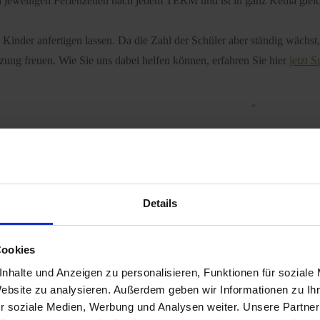
eweiligen Ferienzeiten nach jedem TERM und ist in ganz Kenia glei
inder anfertigen lassen. Da die Zahl der Schüler aber ständig wächst, 
ung freuen. Wie Sie uns dabei helfen können, erfahren Sie hier
jetzt 
Details
Cookies
nhalte und Anzeigen zu personalisieren, Funktionen für soziale
Website zu analysieren. Außerdem geben wir Informationen zu I
r soziale Medien, Werbung und Analysen weiter. Unsere Partner