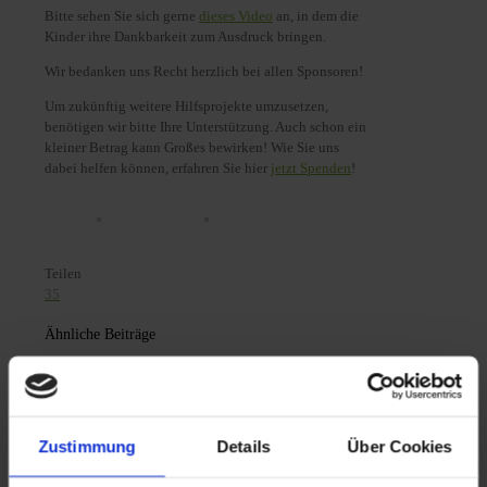
Bitte sehen Sie sich gerne
dieses Video
an, in dem die
Kinder ihre Dankbarkeit zum Ausdruck bringen.
Wir bedanken uns Recht herzlich bei allen Sponsoren!
Um zukünftig weitere Hilfsprojekte umzusetzen,
benötigen wir bitte Ihre Unterstützung. Auch schon ein
kleiner Betrag kann Großes bewirken! Wie Sie uns
dabei helfen können, erfahren Sie hier
jetzt Spenden
!
Teilen
35
Ähnliche Beiträge
Zustimmung
Details
Über Cookies